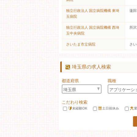
独立行政法人 国立病院機構 東埼
蓮田
玉病院
独立行政法人 国立病院機構 西埼
所沢
玉中央病院
さいたま市立病院
さい
埼玉県の求人検索
都道府県
職種
こだわり検索
未経験OK
土日祝休み