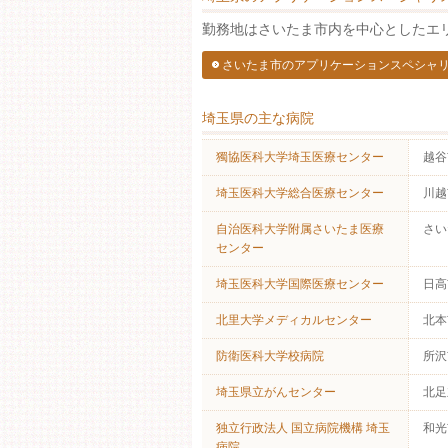
勤務地はさいたま市内を中心としたエ
さいたま市のアプリケーションスペシャ
埼玉県の主な病院
獨協医科大学埼玉医療センター
越谷
埼玉医科大学総合医療センター
川越
自治医科大学附属さいたま医療
さい
センター
埼玉医科大学国際医療センター
日高
北里大学メディカルセンター
北本
防衛医科大学校病院
所沢
埼玉県立がんセンター
北足
独立行政法人 国立病院機構 埼玉
和光
病院