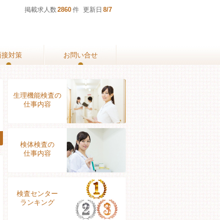
掲載求人数
2860
件 更新日
8/7
面接対策
面接対策
お問い合せ
お問い合せ
生理機能検査の
仕事内容
検体検査の
仕事内容
検査センター
ランキング