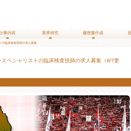
仕事内容
仕事内容
業界研究
業界研究
履歴書作成
履歴書作成
トの臨床検査技師の求人募集
スペシャリストの臨床検査技師の求人募集（8/7更