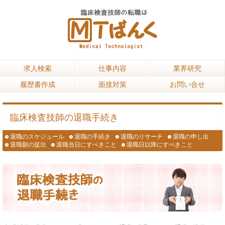
求人検索
求人検索
仕事内容
仕事内容
業界研究
業界研究
履歴書作成
履歴書作成
面接対策
面接対策
お問い合せ
お問い合せ
臨床検査技師の退職手続き
退職のスケジュール
退職の手続き
退職のリサーチ
退職の申し出
退職願の提出
退職当日にすべきこと
退職日以降にすべきこと