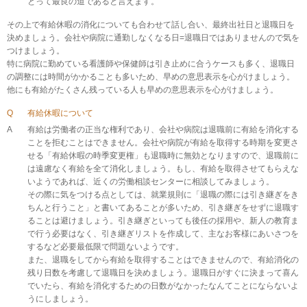
とって最良の道であると言えます。
その上で有給休暇の消化についても合わせて話し合い、最終出社日と退職日を
決めましょう。会社や病院に通勤しなくなる日=退職日ではありませんので気を
つけましょう。
特に病院に勤めている看護師や保健師は引き止めに合うケースも多く、退職日
の調整には時間がかかることも多いため、早めの意思表示を心がけましょう。
他にも有給がたくさん残っている人も早めの意思表示を心がけましょう。
Q
有給休暇について
A
有給は労働者の正当な権利であり、会社や病院は退職前に有給を消化する
ことを拒むことはできません。会社や病院が有給を取得する時期を変更さ
せる「有給休暇の時季変更権」も退職時に無効となりますので、退職前に
は遠慮なく有給を全て消化しましょう。もし、有給を取得させてもらえな
いようであれば、近くの労働相談センターに相談してみましょう。
その際に気をつける点としては、就業規則に「退職の際には引き継ぎをき
ちんと行うこと」と書いてあることが多いため、引き継ぎをせずに退職す
ることは避けましょう。引き継ぎといっても後任の採用や、新人の教育ま
で行う必要はなく、引き継ぎリストを作成して、主なお客様にあいさつを
するなど必要最低限で問題ないようです。
また、退職をしてから有給を取得することはできませんので、有給消化の
残り日数を考慮して退職日を決めましょう。退職日がすぐに決まって喜ん
でいたら、有給を消化するための日数がなかったなんてことにならないよ
うにしましょう。