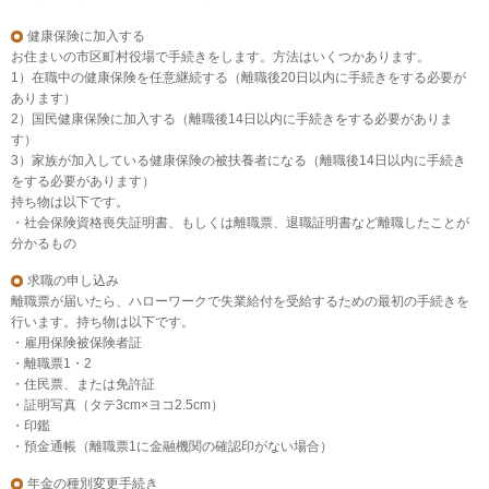
健康保険に加入する
お住まいの市区町村役場で手続きをします。方法はいくつかあります。
1）在職中の健康保険を任意継続する（離職後20日以内に手続きをする必要が
あります）
2）国民健康保険に加入する（離職後14日以内に手続きをする必要がありま
す）
3）家族が加入している健康保険の被扶養者になる（離職後14日以内に手続き
をする必要があります）
持ち物は以下です。
・社会保険資格喪失証明書、もしくは離職票、退職証明書など離職したことが
分かるもの
求職の申し込み
離職票が届いたら、ハローワークで失業給付を受給するための最初の手続きを
行います。持ち物は以下です。
・雇用保険被保険者証
・離職票1・2
・住民票、または免許証
・証明写真（タテ3cm×ヨコ2.5cm）
・印鑑
・預金通帳（離職票1に金融機関の確認印がない場合）
年金の種別変更手続き