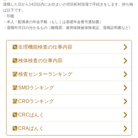
退職した日から14日以内にお住まいの市区町村役場で手続きをします。持ち物
は以下です。
・印鑑
・本人・配偶者の年金手帳（もしくは基礎年金番号通知書）
・退職年月日の分かるもの（離職票、雇用保険被保険者証、退職証明書など）
生理機能検査の
仕事内容
検体検査の
仕事内容
検査センター
ランキング
SMO
ランキング
CRO
ランキング
CRC
ばんく
CRA
ばんく