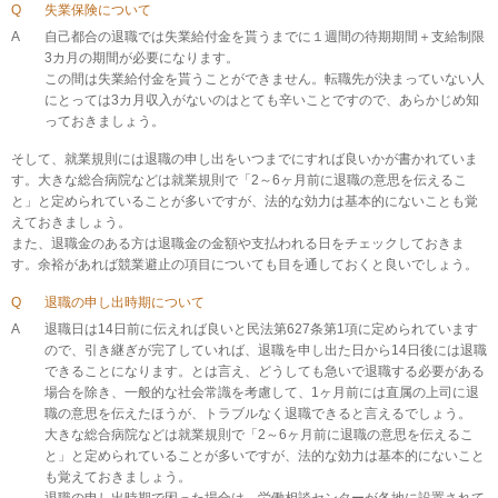
Q
失業保険について
A
自己都合の退職では失業給付金を貰うまでに１週間の待期期間＋支給制限
3カ月の期間が必要になります。
この間は失業給付金を貰うことができません。転職先が決まっていない人
にとっては3カ月収入がないのはとても辛いことですので、あらかじめ知
っておきましょう。
そして、就業規則には退職の申し出をいつまでにすれば良いかが書かれていま
す。大きな総合病院などは就業規則で「2～6ヶ月前に退職の意思を伝えるこ
と」と定められていることが多いですが、法的な効力は基本的にないことも覚
えておきましょう。
また、退職金のある方は退職金の金額や支払われる日をチェックしておきま
す。余裕があれば競業避止の項目についても目を通しておくと良いでしょう。
Q
退職の申し出時期について
A
退職日は14日前に伝えれば良いと民法第627条第1項に定められています
ので、引き継ぎが完了していれば、退職を申し出た日から14日後には退職
できることになります。とは言え、どうしても急いで退職する必要がある
場合を除き、一般的な社会常識を考慮して、1ヶ月前には直属の上司に退
職の意思を伝えたほうが、トラブルなく退職できると言えるでしょう。
大きな総合病院などは就業規則で「2～6ヶ月前に退職の意思を伝えるこ
と」と定められていることが多いですが、法的な効力は基本的にないこと
も覚えておきましょう。