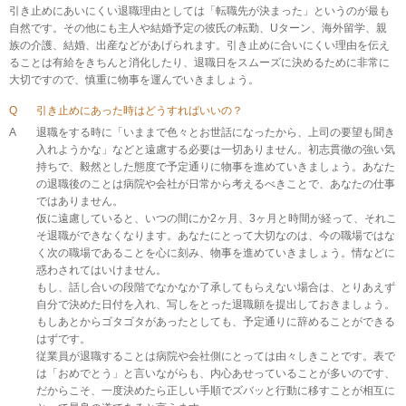
引き止めにあいにくい退職理由としては「転職先が決まった」というのが最も
自然です。その他にも主人や結婚予定の彼氏の転勤、Uターン、海外留学、親
族の介護、結婚、出産などがあげられます。引き止めに合いにくい理由を伝え
ることは有給をきちんと消化したり、退職日をスムーズに決めるために非常に
大切ですので、慎重に物事を運んでいきましょう。
Q
引き止めにあった時はどうすればいいの？
A
退職をする時に「いままで色々とお世話になったから、上司の要望も聞き
入れようかな」などと遠慮する必要は一切ありません。初志貫徹の強い気
持ちで、毅然とした態度で予定通りに物事を進めていきましょう。あなた
の退職後のことは病院や会社が日常から考えるべきことで、あなたの仕事
ではありません。
仮に遠慮していると、いつの間にか2ヶ月、3ヶ月と時間が経って、それこ
そ退職ができなくなります。あなたにとって大切なのは、今の職場ではな
く次の職場であることを心に刻み、物事を進めていきましょう。情などに
惑わされてはいけません。
もし、話し合いの段階でなかなか了承してもらえない場合は、とりあえず
自分で決めた日付を入れ、写しをとった退職願を提出しておきましょう。
もしあとからゴタゴタがあったとしても、予定通りに辞めることができる
はずです。
従業員が退職することは病院や会社側にとっては由々しきことです。表で
は「おめでとう」と言いながらも、内心あせっていることが多いのです、
だからこそ、一度決めたら正しい手順でズバッと行動に移すことが相互に