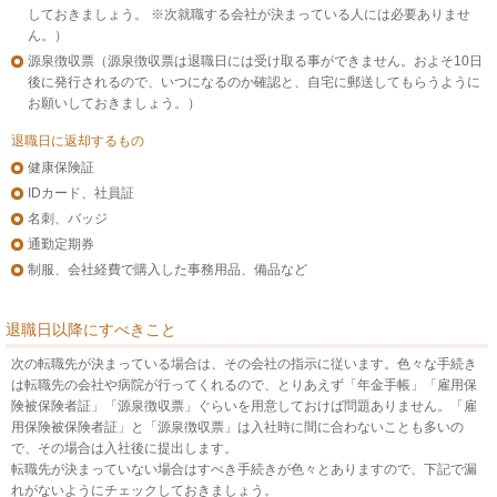
しておきましょう。 ※次就職する会社が決まっている人には必要ありませ
ん。）
源泉徴収票（源泉徴収票は退職日には受け取る事ができません。およそ10日
後に発行されるので、いつになるのか確認と、自宅に郵送してもらうように
お願いしておきましょう。）
退職日に返却するもの
健康保険証
IDカード、社員証
名刺、バッジ
通勤定期券
制服、会社経費で購入した事務用品、備品など
退職日以降にすべきこと
次の転職先が決まっている場合は、その会社の指示に従います。色々な手続き
は転職先の会社や病院が行ってくれるので、とりあえず「年金手帳」「雇用保
険被保険者証」「源泉徴収票」ぐらいを用意しておけば問題ありません。「雇
用保険被保険者証」と「源泉徴収票」は入社時に間に合わないことも多いの
で、その場合は入社後に提出します。
転職先が決まっていない場合はすべき手続きが色々とありますので、下記で漏
れがないようにチェックしておきましょう。