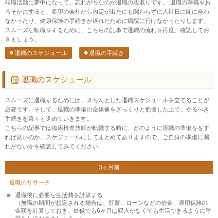
転職活動に夢中になって、忘れがちなのが退職の段取りです。 退職の準備をお
ろそかにすると、希望の会社から内定が出たにも関わらずに入社日に間に合わ
なかったり、健康保険の手続きが遅れたために病院に行けなかったりします。
スムーズな転職をするために、こちらの記事で退職の流れを再度、確認してお
きましょう。
退職のスケジュール
退職の手続き
退職のスケジュール
スムーズに退職するためには、きちんとした退職スケジュールを立てることが
必要です。そして、退職の準備の全体像をざっくりと把握した上で、やるべき
手続きを粛々と進めていきます。
こちらの記事では臨床検査技師が転職する時に、どのように退職の準備ををす
れば良いのか、スケジュールにしてまとめてありますので、ご自身の準備に漏
れがないかを確認してみてください。
3ヶ月前
退職のリサーチ
退職後に必要な生活費を計算する
（無職の期間が想定される場合は、貯蓄、ローンなどの借金、雇用保険の
金額を計算しておき、最低でも6ヶ月は収入がなくても生活できるように準