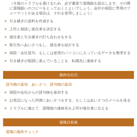
（今後のトラブルを避けるため、必ず書面で退職願を提出します。その際
に退職願いのコピーをとっておくとよいでしょう。会社や病院に専用のフ
ォーマットがある場合は、それを使用しましょう）
引き継ぎの資料を作成する
上司と相談し後任者を決定する
後任者と引き継ぎの打ち合わせをする
取引先へあいさつをし、後任者を紹介する
病院・会社貸与、もしくは使用のパソコンに入っているデータを整理する
引き継ぎが順調に進んでいることを、転職先に連絡する
最終
出社日
貸与物の返却、あいさつ、貸与物の返却
病院や会社からの貸与物を返却する
お世話になった同僚にあいさつをする、もしくはあいさつのメールを送る
トラブルに備えて、退職後の連絡先を上司や後任者に伝える
退職日
前後
退職の最終チェック