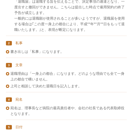
「退職届」は退職する旨を伝えることで、決定事項の通達となり、一
度出すと撤回ができません。こちらは提出した時点で雇用契約の終了
予告が成立します。
一般的には退職願が使用されることが多いようですが、退職届を使用
する場合は｢この度一身上の都合により、平成**年**月**日をもって退
職いたします。｣と、表現が断定になります。
私事
2
書き出しは「私事」になります。
文章
3
退職理由は「一身上の都合」になります。どのような理由でも全て一身
上の都合で構いません。
上司と相談して決めた退職日を記入します。
宛名
4
宛名は、理事長など病院の最高責任者や、会社の社長である代表取締役
となります。
日付
5