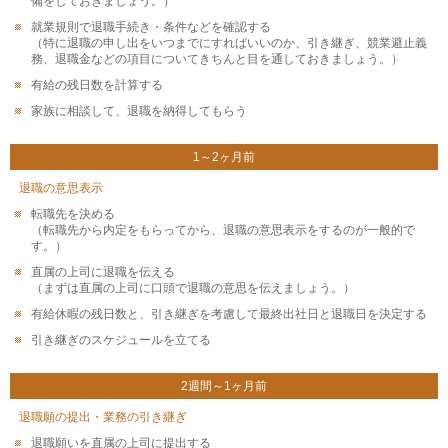
備をしておきましょう。）
就業規則で退職手続き・条件などを確認する
（特に退職の申し出をいつまでにすればいいのか、引き継ぎ、競業避止義
務、退職金などの項目についてきちんと目を通しておきましょう。）
有給の残日数を計算する
家族に相談して、退職を納得してもらう
1～2ヶ月前
退職の意思表示
転職先を決める
（転職先から内定をもらってから、退職の意思表示をするのが一般的で
す。）
直属の上司に退職を伝える
（まずは直属の上司に口頭で退職の意思を伝えましょう。）
有給休暇の残日数と、引き継ぎを考慮して最終出社日と退職日を決定する
引き継ぎのスケジュールを立てる
2週間
～
1ヶ月前
退職願の提出・業務の引き継ぎ
退職願いを直属の上司に提出する