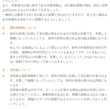
いでしょう。
また、失業者の心強い味方である失業保険は、自己都合退職の場合、約3ヶ月間
は支払われませんので覚えておきましょう。
一般的には最低でも6ヶ月の収入が必要と言われていますので、足りない場合は
必ず転職先を決めてから退職するようにしましょう。
Q
国民保険料について
A
前年の所得に比例して支払額が算出されるので注意が必要です。失業して
無職になっていたとしても、前年の所得が高ければ支払額は高額になりま
す。
住んでいる地域などにもよって異なりますが、前年の年間所得が300万円
の場合、保険料が年50万円というケースもあるようです。1ヶ月あたりに
直すと4万円以上の出費です。失業している人にとってこればバカになら
ない金額ですので前もって知っておきましょう。
Q
住民税について
A
住民税も国民保険料と同じで、前年の所得に比例して支払額が計算されま
す。失業して無職になっていたとしても、前年の所得が高ければ高額にな
ります。
住民税の税率は10％です。ざっくりと計算する場合は前年の年収に10％
を掛けてみてください。各種控除があるため、実際の金額は上記より低く
なりますが、退職のリサーチの段階でおよそのイメージを持っておくと良
いでしょう。