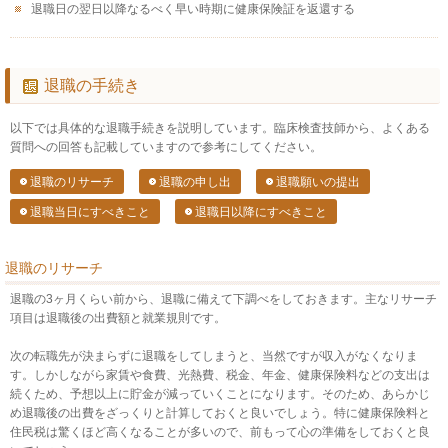
退職日の翌日以降なるべく早い時期に健康保険証を返還する
退職の手続き
以下では具体的な退職手続きを説明しています。臨床検査技師から、よくある
質問への回答も記載していますので参考にしてください。
退職のリサーチ
退職の申し出
退職願いの提出
退職当日にすべきこと
退職日以降にすべきこと
退職のリサーチ
退職の3ヶ月くらい前から、退職に備えて下調べをしておきます。主なリサーチ
項目は退職後の出費額と就業規則です。
次の転職先が決まらずに退職をしてしまうと、当然ですが収入がなくなりま
す。しかしながら家賃や食費、光熱費、税金、年金、健康保険料などの支出は
続くため、予想以上に貯金が減っていくことになります。そのため、あらかじ
め退職後の出費をざっくりと計算しておくと良いでしょう。特に健康保険料と
住民税は驚くほど高くなることが多いので、前もって心の準備をしておくと良