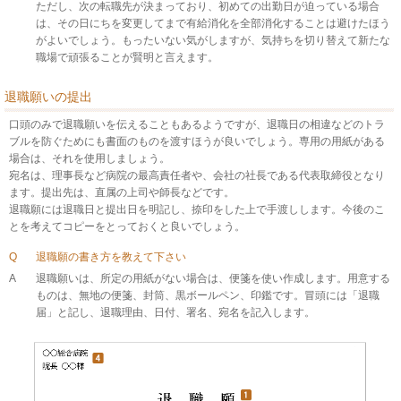
ただし、次の転職先が決まっており、初めての出勤日が迫っている場合
は、その日にちを変更してまで有給消化を全部消化することは避けたほう
がよいでしょう。もったいない気がしますが、気持ちを切り替えて新たな
職場で頑張ることが賢明と言えます。
退職願いの提出
口頭のみで退職願いを伝えることもあるようですが、退職日の相違などのトラ
ブルを防ぐためにも書面のものを渡すほうが良いでしょう。専用の用紙がある
場合は、それを使用しましょう。
宛名は、理事長など病院の最高責任者や、会社の社長である代表取締役となり
ます。提出先は、直属の上司や師長などです。
退職願には退職日と提出日を明記し、捺印をした上で手渡しします。今後のこ
とを考えてコピーをとっておくと良いでしょう。
Q
退職願の書き方を教えて下さい
A
退職願いは、所定の用紙がない場合は、便箋を使い作成します。用意する
ものは、無地の便箋、封筒、黒ボールペン、印鑑です。冒頭には「退職
届」と記し、退職理由、日付、署名、宛名を記入します。