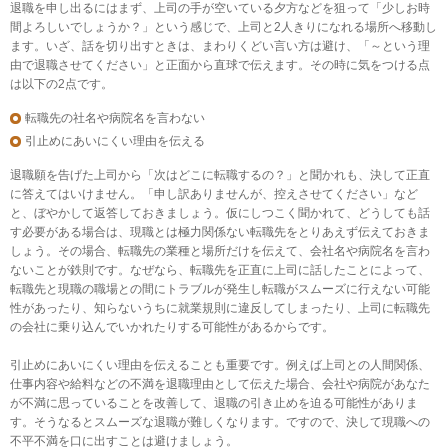
退職を申し出るにはまず、上司の手が空いている夕方などを狙って「少しお時
間よろしいでしょうか？」という感じで、上司と2人きりになれる場所へ移動し
ます。いざ、話を切り出すときは、まわりくどい言い方は避け、「～という理
由で退職させてください」と正面から直球で伝えます。その時に気をつける点
は以下の2点です。
転職先の社名や病院名を言わない
引止めにあいにくい理由を伝える
退職願を告げた上司から「次はどこに転職するの？」と聞かれも、決して正直
に答えてはいけません。「申し訳ありませんが、控えさせてください」など
と、ぼやかして返答しておきましょう。仮にしつこく聞かれて、どうしても話
す必要がある場合は、現職とは極力関係ない転職先をとりあえず伝えておきま
しょう。その場合、転職先の業種と場所だけを伝えて、会社名や病院名を言わ
ないことが鉄則です。なぜなら、転職先を正直に上司に話したことによって、
転職先と現職の職場との間にトラブルが発生し転職がスムーズに行えない可能
性があったり、知らないうちに就業規則に違反してしまったり、上司に転職先
の会社に乗り込んでいかれたりする可能性があるからです。
引止めにあいにくい理由を伝えることも重要です。例えば上司との人間関係、
仕事内容や給料などの不満を退職理由として伝えた場合、会社や病院があなた
が不満に思っていることを改善して、退職の引き止めを迫る可能性がありま
す。そうなるとスムーズな退職が難しくなります。ですので、決して現職への
不平不満を口に出すことは避けましょう。