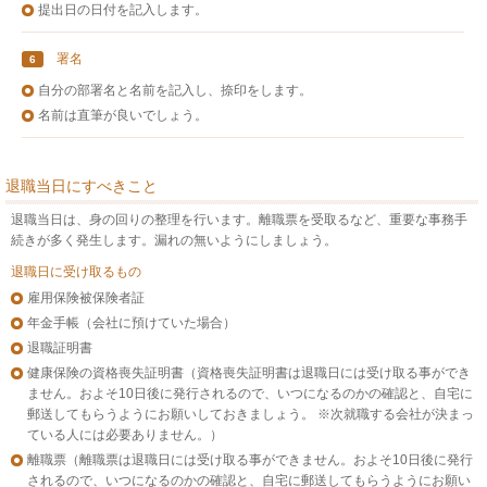
提出日の日付を記入します。
署名
6
自分の部署名と名前を記入し、捺印をします。
名前は直筆が良いでしょう。
退職当日にすべきこと
退職当日は、身の回りの整理を行います。離職票を受取るなど、重要な事務手
続きが多く発生します。漏れの無いようにしましょう。
退職日に受け取るもの
雇用保険被保険者証
年金手帳（会社に預けていた場合）
退職証明書
健康保険の資格喪失証明書（資格喪失証明書は退職日には受け取る事ができ
ません。およそ10日後に発行されるので、いつになるのかの確認と、自宅に
郵送してもらうようにお願いしておきましょう。 ※次就職する会社が決まっ
ている人には必要ありません。）
離職票（離職票は退職日には受け取る事ができません。およそ10日後に発行
されるので、いつになるのかの確認と、自宅に郵送してもらうようにお願い