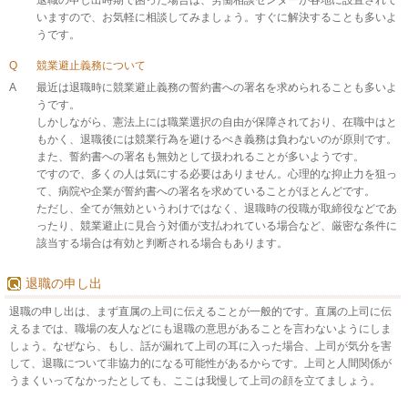
退職の申し出時期で困った場合は、労働相談センターが各地に設置されて
いますので、お気軽に相談してみましょう。すぐに解決することも多いよ
うです。
Q
競業避止義務について
A
最近は退職時に競業避止義務の誓約書への署名を求められることも多いよ
うです。
しかしながら、憲法上には職業選択の自由が保障されており、在職中はと
もかく、退職後には競業行為を避けるべき義務は負わないのが原則です。
また、誓約書への署名も無効として扱われることが多いようです。
ですので、多くの人は気にする必要はありません。心理的な抑止力を狙っ
て、病院や企業が誓約書への署名を求めていることがほとんどです。
ただし、全てが無効というわけではなく、退職時の役職が取締役などであ
ったり、競業避止に見合う対価が支払われている場合など、厳密な条件に
該当する場合は有効と判断される場合もあります。
退職の申し出
退職の申し出は、まず直属の上司に伝えることが一般的です。直属の上司に伝
えるまでは、職場の友人などにも退職の意思があることを言わないようにしま
しょう。なぜなら、もし、話が漏れて上司の耳に入った場合、上司が気分を害
して、退職について非協力的になる可能性があるからです。上司と人間関係が
うまくいってなかったとしても、ここは我慢して上司の顔を立てましょう。