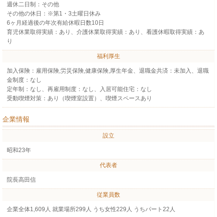
週休二日制：その他
その他の休日：※第1・3土曜日休み
6ヶ月経過後の年次有給休暇日数10日
育児休業取得実績：あり、介護休業取得実績：あり、看護休暇取得実績：あ
り
福利厚生
加入保険：雇用保険,労災保険,健康保険,厚生年金、退職金共済：未加入、退職
金制度：なし
定年制：なし、再雇用制度：なし、入居可能住宅：なし
受動喫煙対策：あり（喫煙室設置）、喫煙スペースあり
企業情報
設立
昭和23年
代表者
院長高田信
従業員数
企業全体1,609人 就業場所299人 うち女性229人 うちパート22人