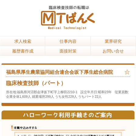
求人検索
求人検索
仕事内容
仕事内容
業界研究
業界研究
履歴書作成
履歴書作成
面接対策
面接対策
お問い合せ
お問い合せ
福島県厚生農業協同組合連合会坂下厚生総合病院
臨床検査技師（パート）
所在地:
福島県河沼郡会津坂下町字上柳田2210-1
設立年月日:
昭和23年
従業員数:
企業全体1,609人 就業場所299人 うち女性229人 うちパート22人