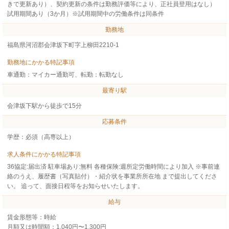
きで更新あり）、契約更新の条件は勤務評価等により、正社員登用はなし）
試用期間あり（3か月）※試用期間中の労働条件は同条件
勤務地
福島県河沼郡会津坂下町字上柳田2210-1
勤務地にかかる特記事項
車通勤：マイカー通勤可、転勤：転勤なし
最寄り駅
会津坂下駅から徒歩で15分
応募条件
学歴：必須（高専以上）
求人条件にかかる特記事項
36協定:届出済 駐車場あり:無料 各種保険:週所定労働時間により加入 ※事前連
絡のうえ、履歴書（写真貼付）・紹介状を事業所所在地 まで提出してくださ
い。 追って、面接日程等をお知らせいたします。
給与
賃金形態等：時給
月額又は時間額：1,040円〜1,300円