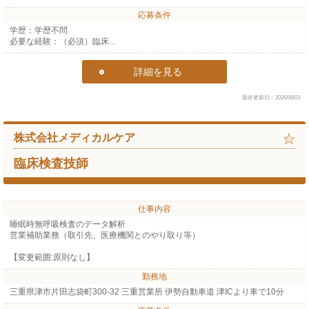
応募条件
学歴：学歴不問
必要な経験：（必須）臨床...
詳細を見る
最終更新日：2026/06/03
株式会社メディカルケア
臨床検査技師
仕事内容
睡眠時無呼吸検査のデータ解析
営業補助業務（取引先、医療機関とのやり取り等）
【変更範囲:原則なし】
勤務地
三重県津市片田志袋町300-32 三重営業所 伊勢自動車道 津ICより車で10分