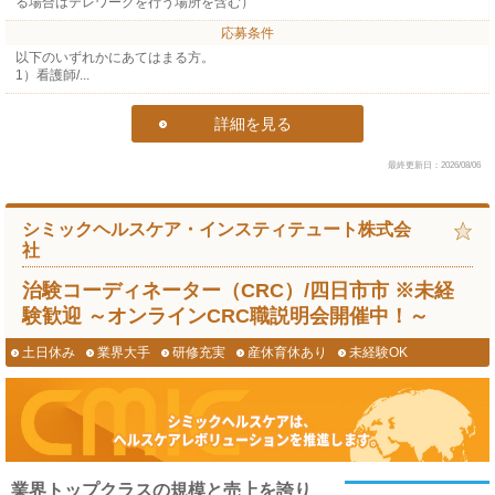
る場合はテレワークを行う場所を含む）
応募条件
以下のいずれかにあてはまる方。
1）看護師/...
詳細を見る
最終更新日：2026/08/06
シミックヘルスケア・インスティテュート株式会
社
治験コーディネーター（CRC）/四日市市 ※未経
験歓迎 ～オンラインCRC職説明会開催中！～
土日休み
業界大手
研修充実
産休育休あり
未経験OK
業界トップクラスの規模と売上を誇り