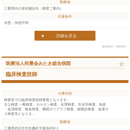
勤務地
三重県内の巡回健診先（都度ご案内）
応募条件
学歴：学歴不問
詳細を見る
最終更新日：2026/06/01
医療法人尚豊会みたき総合病院
臨床検査技師
仕事内容
検査室での臨床検査技師業務となります。
主な検査:一般検査、ホルモン検査、生理検査、生化学検査、免疫
・血清検査、輸血検査、睡眠ポリグラフ検査、細胞診検査、血液ガ
ス検査等となりま...
勤務地
三重県四日市市生桑町字菰池458-1