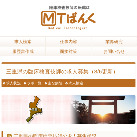
求人検索
求人検索
仕事内容
仕事内容
業界研究
業界研究
履歴書作成
履歴書作成
面接対策
面接対策
お問い合せ
お問い合せ
三重県の臨床検査技師の求人募集（8/6更新）
求人状況
ラボ一覧
主な病院
求人検索
三重県の臨床検査技師の求人募集状況