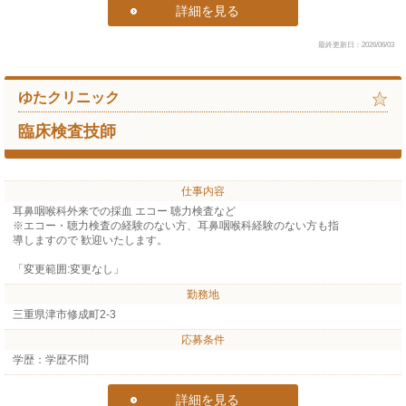
詳細を見る
最終更新日：2026/06/03
ゆたクリニック
臨床検査技師
仕事内容
耳鼻咽喉科外来での採血 エコー 聴力検査など
※エコー・聴力検査の経験のない方、耳鼻咽喉科経験のない方も指
導しますので 歓迎いたします。
「変更範囲:変更なし」
勤務地
三重県津市修成町2-3
応募条件
学歴：学歴不問
詳細を見る