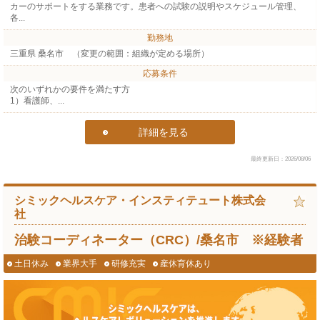
カーのサポートをする業務です。患者への試験の説明やスケジュール管理、
各...
勤務地
三重県 桑名市 （変更の範囲：組織が定める場所）
応募条件
次のいずれかの要件を満たす方
1）看護師、...
詳細を見る
最終更新日：2026/08/06
シミックヘルスケア・インスティテュート株式会
社
治験コーディネーター（CRC）/桑名市 ※経験者
土日休み
業界大手
研修充実
産休育休あり