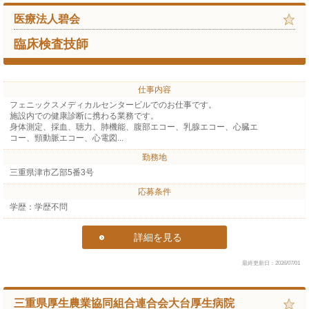
医療法人碧会
臨床検査技師
仕事内容
フェニックスメディカルセンタービルでのお仕事です。
施設内での健康診断に携わる業務です。
身体測定、採血、聴力、肺機能、腹部エコー、乳腺エコー、心臓エ
コー、頸動脈エコー、心電図...
勤務地
三重県津市乙部5番3号
応募条件
学歴：学歴不問
詳細を見る
最終更新日：2026/07/01
三重県厚生農業協同組合連合会大台厚生病院