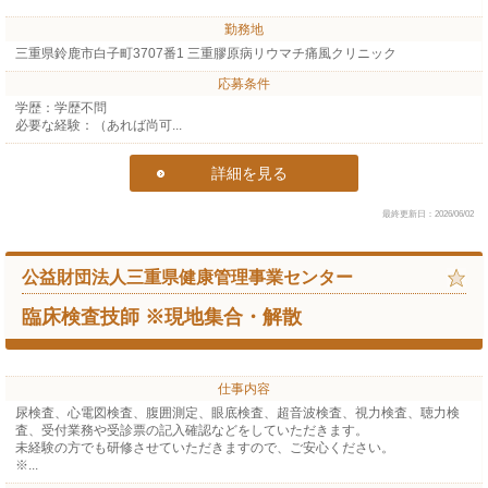
勤務地
三重県鈴鹿市白子町3707番1 三重膠原病リウマチ痛風クリニック
応募条件
学歴：学歴不問
必要な経験：（あれば尚可...
詳細を見る
最終更新日：2026/06/02
公益財団法人三重県健康管理事業センター
臨床検査技師 ※現地集合・解散
仕事内容
尿検査、心電図検査、腹囲測定、眼底検査、超音波検査、視力検査、聴力検
査、受付業務や受診票の記入確認などをしていただきます。
未経験の方でも研修させていただきますので、ご安心ください。
※...