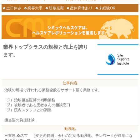
土日休み
業界大手
研修充実
産休育休あり
未経験OK
業界トップクラスの規模と売上を誇り
ます。
仕事内容
治験の現場で行われる業務全般をサポート頂く業務です。
（1）治験担当医師の補助業務
（2）被験者である患者さんの相談窓口
（3）院内スタッフとの調整
担当医の負担軽減...
勤務地
三重県 桑名市 （変更の範囲：会社の定める勤務地、テレワークが適用にな